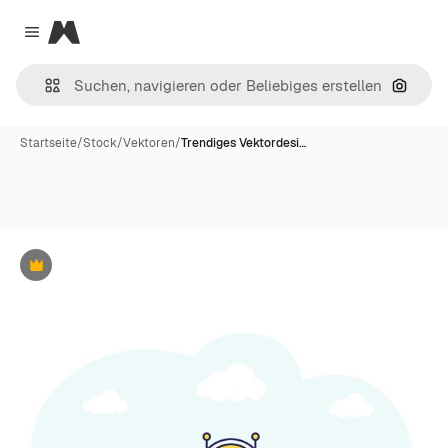
Magnific
Close menu
Nach B
Startseite
/
Stock
/
Vektoren
/
Trendiges Vektordesi…
Premium