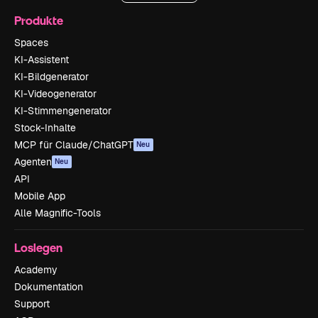
Produkte
Spaces
KI-Assistent
KI-Bildgenerator
KI-Videogenerator
KI-Stimmengenerator
Stock-Inhalte
MCP für Claude/ChatGPT
Neu
Agenten
Neu
API
Mobile App
Alle Magnific-Tools
Loslegen
Academy
Dokumentation
Support