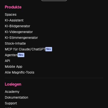
Produkte
Spaces
KI-Assistent
KI-Bildgenerator
KI-Videogenerator
KI-Stimmengenerator
Stock-Inhalte
MCP für Claude/ChatGPT
Neu
Agenten
Neu
API
Mobile App
Alle Magnific-Tools
Loslegen
Academy
Dokumentation
Support