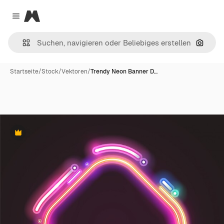
Magnific
Close menu
Nach B
Startseite
/
Stock
/
Vektoren
/
Trendy Neon Banner D…
Premium