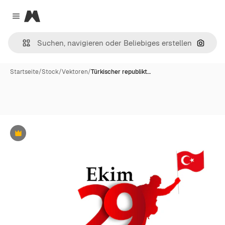
Magnific
Close menu
Nach B
Startseite
/
Stock
/
Vektoren
/
Türkischer republikt…
Premium