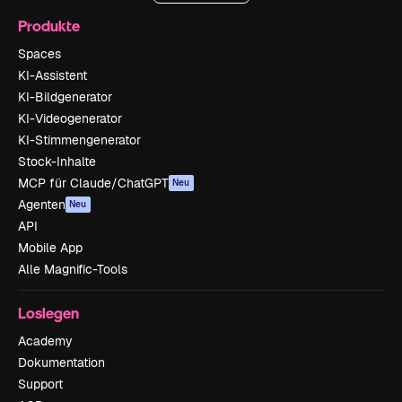
Produkte
Spaces
KI-Assistent
KI-Bildgenerator
KI-Videogenerator
KI-Stimmengenerator
Stock-Inhalte
MCP für Claude/ChatGPT
Neu
Agenten
Neu
API
Mobile App
Alle Magnific-Tools
Loslegen
Academy
Dokumentation
Support