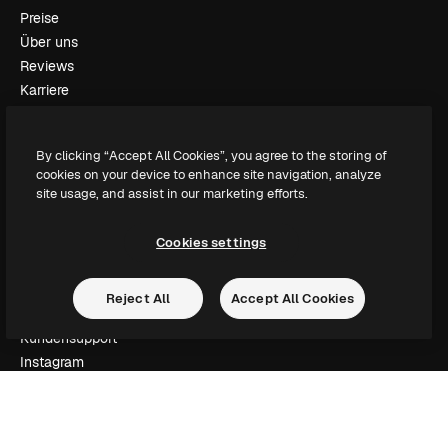
Preise
Über uns
Reviews
Karriere
Suchtrends
Blog
By clicking “Accept All Cookies”, you agree to the storing of
Veranstaltungen
cookies on your device to enhance site navigation, analyze
Slidesgo
site usage, and assist in our marketing efforts.
Deine Inhalte verkaufen
Pressesaal
Cookies settings
Suchst du nach magnific.ai
Reject All
Accept All Cookies
Kontakt aufnehmen
Kundensupport
Instagram
YouTube
LinkedIn
TikTok