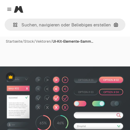
Magnific
Close menu
Nach B
Startseite
/
Stock
/
Vektoren
/
UI-Kit-Elemente-Samm…
Premium