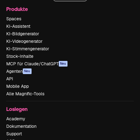
Produkte
Spaces
KI-Assistent
KI-Bildgenerator
KI-Videogenerator
KI-Stimmengenerator
Stock-Inhalte
MCP für Claude/ChatGPT
Neu
Agenten
Neu
API
Mobile App
Alle Magnific-Tools
Loslegen
Academy
Dokumentation
Support