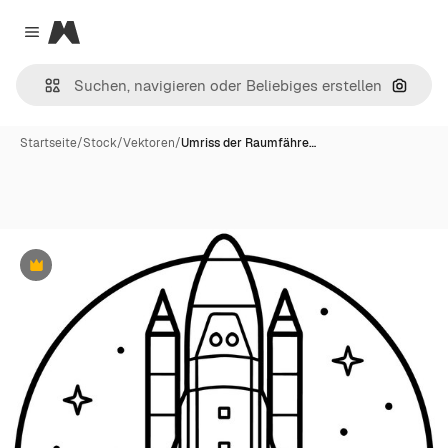
Magnific
Close menu
Nach B
Startseite
/
Stock
/
Vektoren
/
Umriss der Raumfähre…
Premium