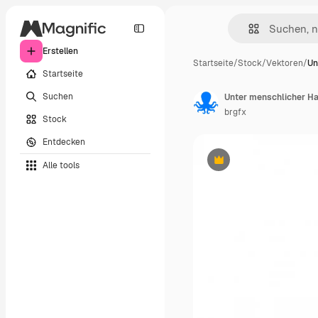
Erstellen
Startseite
/
Stock
/
Vektoren
/
Un
Startseite
Suchen
Unter menschlicher Hau
brgfx
Stock
Entdecken
Alle tools
Premium