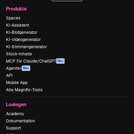
Produkte
Spaces
KI-Assistent
KI-Bildgenerator
KI-Videogenerator
KI-Stimmengenerator
Stock-Inhalte
MCP für Claude/ChatGPT
Neu
Agenten
Neu
API
Mobile App
Alle Magnific-Tools
Loslegen
Academy
Dokumentation
Support