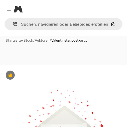
Magnific
Close menu
Nach B
Startseite
/
Stock
/
Vektoren
/
Valentinstagpostkart…
Premium