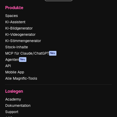
Produkte
Spaces
KI-Assistent
KI-Bildgenerator
KI-Videogenerator
KI-Stimmengenerator
Stock-Inhalte
MCP für Claude/ChatGPT
Neu
Agenten
Neu
API
Mobile App
Alle Magnific-Tools
Loslegen
Academy
Dokumentation
Support