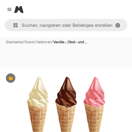
Magnific
Close menu
Nach B
Startseite
/
Stock
/
Vektoren
/
Vanille-, Obst- und …
Premium