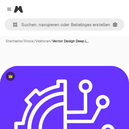
Magnific
Close menu
Nach B
Startseite
/
Stock
/
Vektoren
/
Vector Design Deep L…
Premium