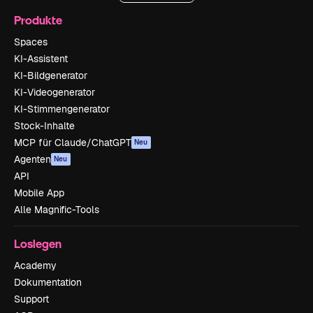
Produkte
Spaces
KI-Assistent
KI-Bildgenerator
KI-Videogenerator
KI-Stimmengenerator
Stock-Inhalte
MCP für Claude/ChatGPT
Neu
Agenten
Neu
API
Mobile App
Alle Magnific-Tools
Loslegen
Academy
Dokumentation
Support