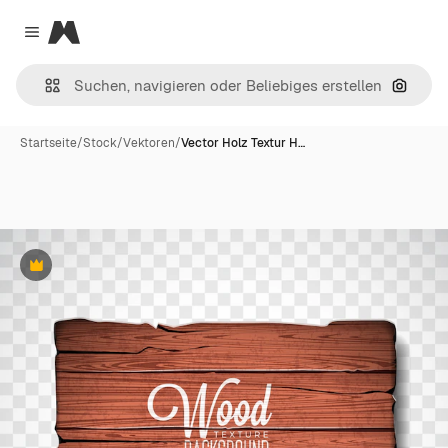
Magnific
Close menu
Nach B
Startseite
/
Stock
/
Vektoren
/
Vector Holz Textur H…
Premium