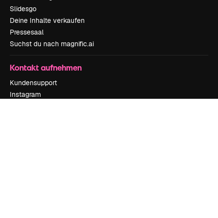
Slidesgo
Deine Inhalte verkaufen
Pressesaal
Suchst du nach magnific.ai
Kontakt aufnehmen
Kundensupport
Instagram
YouTube
LinkedIn
TikTok
Discord
X
Reddit
Copyright © 2010-
2026
Freepik Company S.L.U.
Alle Rechte vorbehalten
.