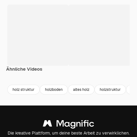
Ähnliche Videos
Premium
Premium
Premium
Premium
holz struktur
holzboden
altes holz
holzstruktur
hol
Die kreative Plattform, um deine beste Arbeit zu verwirklichen.