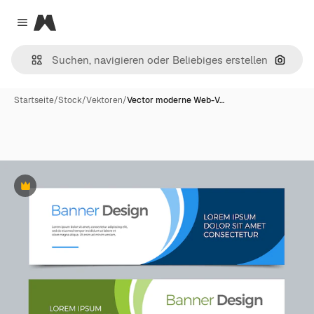
Magnific
Close menu
Nach B
Startseite
/
Stock
/
Vektoren
/
Vector moderne Web-V…
Premium