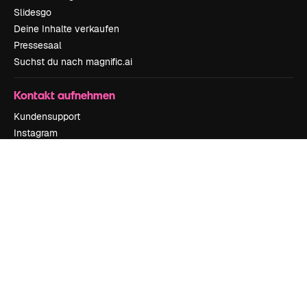
Slidesgo
Deine Inhalte verkaufen
Pressesaal
Suchst du nach magnific.ai
Kontakt aufnehmen
Kundensupport
Instagram
YouTube
LinkedIn
TikTok
Discord
X
Reddit
Copyright © 2010-
2026
Freepik Company S.L.U.
Alle Rechte vorbehalten
.