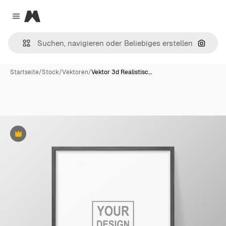
Magnific
Close menu
Nach B
Startseite
/
Stock
/
Vektoren
/
Vektor 3d Realistisc…
Premium