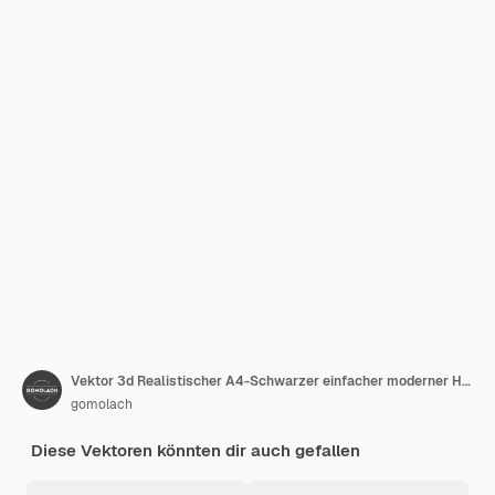
Vektor 3d Realistischer A4-Schwarzer einfacher moderner Holzrahmen auf einem glänzenden weißen Regal oder Tisch mit Reflexion an einer weißen Wand. Es kann für Präsentationen verwendet werden. Designvorlage für Mockup-Vorderansicht
gomolach
Diese Vektoren könnten dir auch gefallen