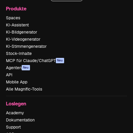
Produkte
Spaces
KI-Assistent
KI-Bildgenerator
KI-Videogenerator
KI-Stimmengenerator
Stock-Inhalte
MCP für Claude/ChatGPT
Neu
Agenten
Neu
API
Mobile App
Alle Magnific-Tools
Loslegen
Academy
Dokumentation
Support