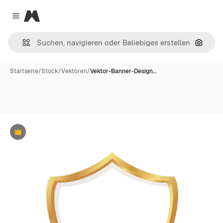
Magnific
Close menu
Nach B
Startseite
/
Stock
/
Vektoren
/
Vektor-Banner-Design…
Premium