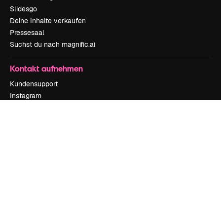
Slidesgo
Deine Inhalte verkaufen
Pressesaal
Suchst du nach magnific.ai
Kontakt aufnehmen
Kundensupport
Instagram
YouTube
LinkedIn
TikTok
Discord
X
Reddit
Copyright © 2010-
2026
Freepik Company S.L.U.
Alle Rechte vorbehalten
.