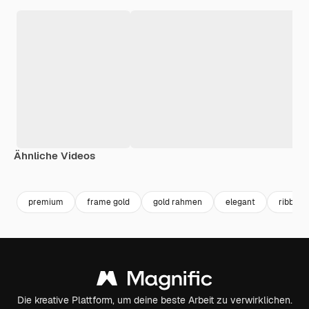
Ähnliche Videos
Premium
Premium
Premium
Premium
Generiert v
premium
frame gold
gold rahmen
elegant
ribbon
Die kreative Plattform, um deine beste Arbeit zu verwirklichen.