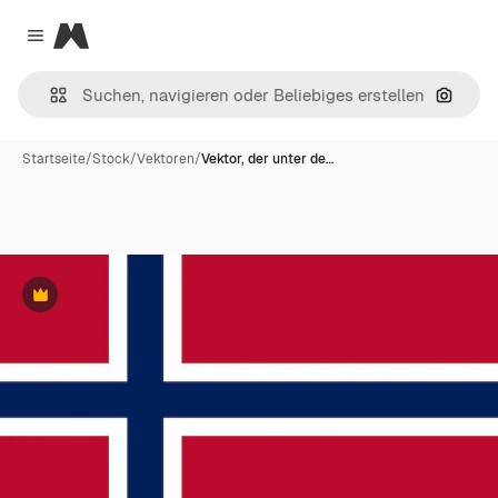
Magnific
Close menu
Nach B
Startseite
/
Stock
/
Vektoren
/
Vektor, der unter de…
Premium