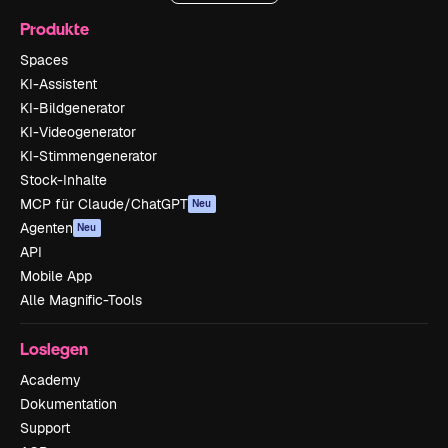
Produkte
Spaces
KI-Assistent
KI-Bildgenerator
KI-Videogenerator
KI-Stimmengenerator
Stock-Inhalte
MCP für Claude/ChatGPT
Neu
Agenten
Neu
API
Mobile App
Alle Magnific-Tools
Loslegen
Academy
Dokumentation
Support