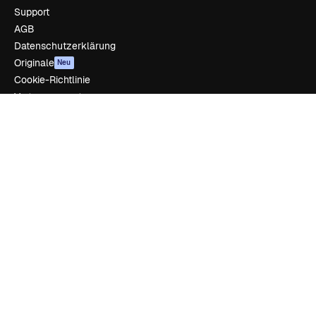
Support
AGB
Datenschutzerklärung
Originale
Neu
Cookie-Richtlinie
Vertrauenszentrum
Partner
Unternehmen
Unternehmen
Preise
Über uns
Reviews
Karriere
Suchtrends
Blog
Veranstaltungen
Slidesgo