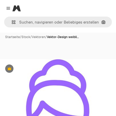
Magnific
Close menu
Nach B
Startseite
/
Stock
/
Vektoren
/
Vektor-Design weibli…
Premium