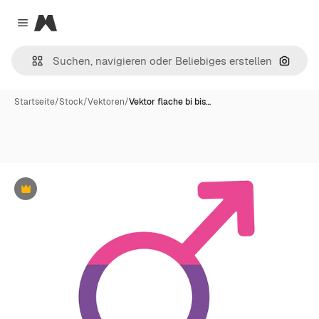
Magnific
Close menu
Nach B
Startseite
/
Stock
/
Vektoren
/
Vektor flache bi bis…
Premium