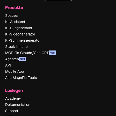
Produkte
Spaces
KI-Assistent
KI-Bildgenerator
KI-Videogenerator
KI-Stimmengenerator
Stock-Inhalte
MCP für Claude/ChatGPT
Neu
Agenten
Neu
API
Mobile App
Alle Magnific-Tools
Loslegen
Academy
Dokumentation
Support