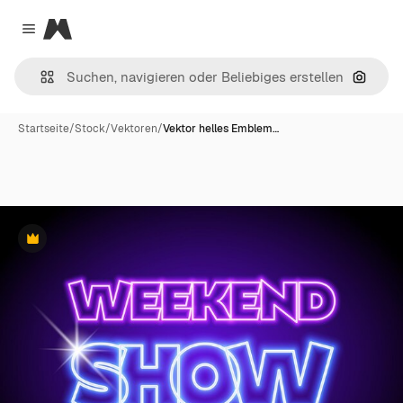
Magnific
Close menu
Nach B
Startseite
/
Stock
/
Vektoren
/
Vektor helles Emblem…
Premium