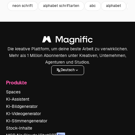
neon schrift
alphabet schriftarten
abc
alphabet
lo
Die kreative Plattform, um deine beste Arbeit zu verwirklichen.
Mehr als 1 Million Abonnenten unter Kreativen, Unternehmen,
Agenturen und Studios.
Deutsch
Produkte
Spaces
KI-Assistent
KI-Bildgenerator
KI-Videogenerator
KI-Stimmengenerator
Stock-Inhalte