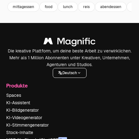
mittagessen
food
lunch
reis
abendessen
ges
Die kreative Plattform, um deine beste Arbeit zu verwirklichen.
Mehr als 1 Million Abonnenten unter Kreativen, Unternehmen,
Agenturen und Studios.
Deutsch
Produkte
Spaces
KI-Assistent
KI-Bildgenerator
KI-Videogenerator
KI-Stimmengenerator
Stock-Inhalte