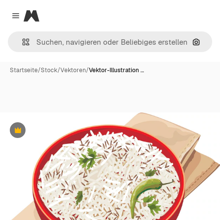
Magnific
Close menu
Nach B
Startseite
/
Stock
/
Vektoren
/
Vektor-Illustration …
Premium