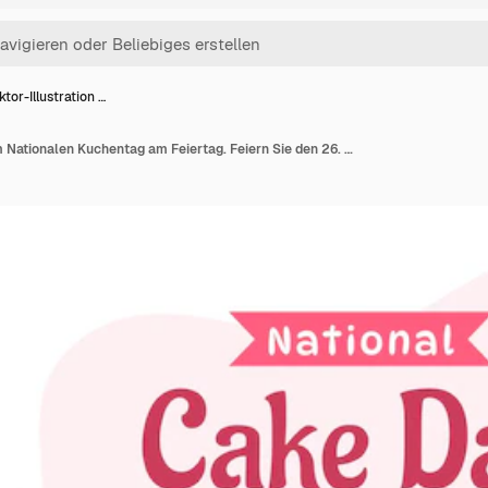
ktor-Illustration …
Vektor-Illustration zum Nationalen Kuchentag am Feiertag. Feiern Sie den 26. November mit süßem Brot