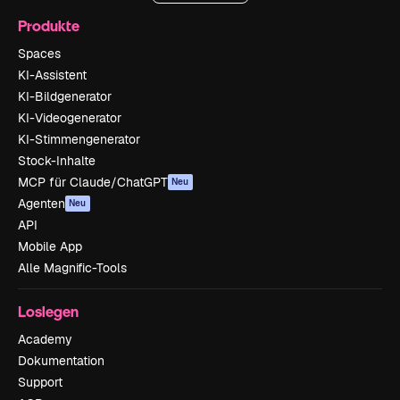
Produkte
Spaces
KI-Assistent
KI-Bildgenerator
KI-Videogenerator
KI-Stimmengenerator
Stock-Inhalte
MCP für Claude/ChatGPT
Neu
Agenten
Neu
API
Mobile App
Alle Magnific-Tools
Loslegen
Academy
Dokumentation
Support