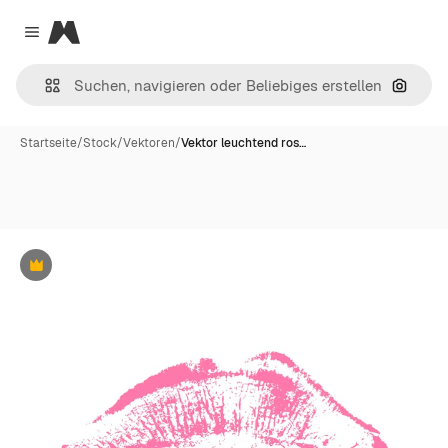
Magnific
Close menu
Nach B
Startseite
/
Stock
/
Vektoren
/
Vektor leuchtend ros…
Premium