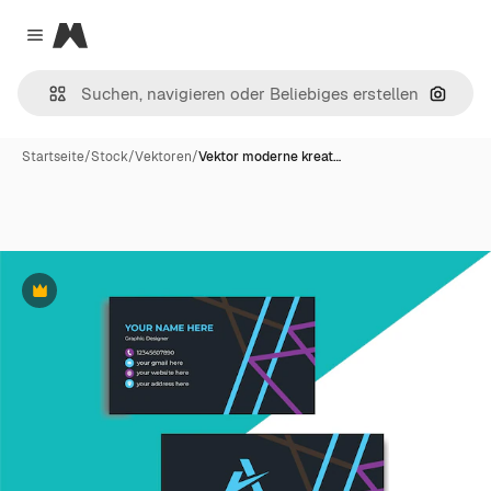
Magnific
Close menu
Nach B
Startseite
/
Stock
/
Vektoren
/
Vektor moderne kreat…
Premium