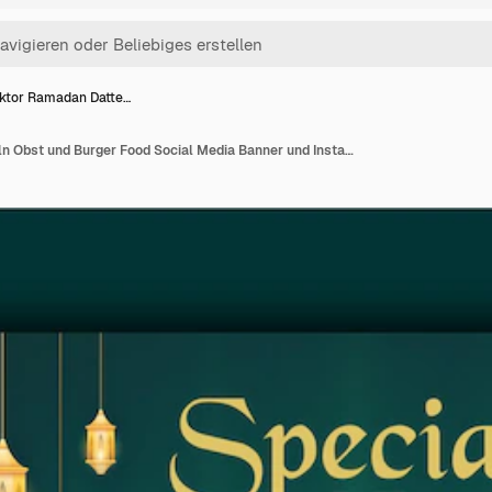
ktor Ramadan Datte…
Vektor Ramadan Datteln Obst und Burger Food Social Media Banner und Instagram Post Design Template