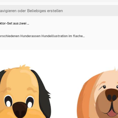
ktor-Set aus zwei …
Vektor-Set aus zwei verschiedenen Hunderassen Hundeillustration im flachen Stil