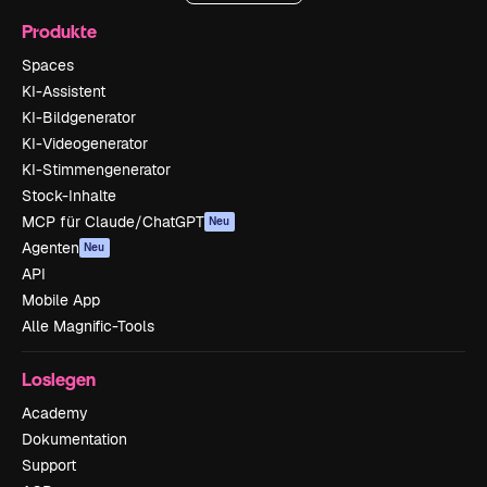
Produkte
Spaces
KI-Assistent
KI-Bildgenerator
KI-Videogenerator
KI-Stimmengenerator
Stock-Inhalte
MCP für Claude/ChatGPT
Neu
Agenten
Neu
API
Mobile App
Alle Magnific-Tools
Loslegen
Academy
Dokumentation
Support