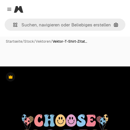
Magnific
Close menu
Nach B
Startseite
/
Stock
/
Vektoren
/
Vektor-T-Shirt-Zitat…
Premium