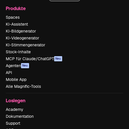
Produkte
Spaces
KI-Assistent
KI-Bildgenerator
KI-Videogenerator
KI-Stimmengenerator
Stock-Inhalte
MCP für Claude/ChatGPT
Neu
Agenten
Neu
API
Mobile App
Alle Magnific-Tools
Loslegen
Academy
Dokumentation
Support