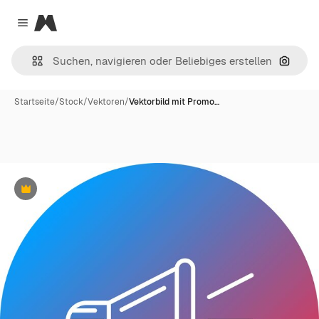
Magnific
Close menu
Nach B
Startseite
/
Stock
/
Vektoren
/
Vektorbild mit Promo…
Premium