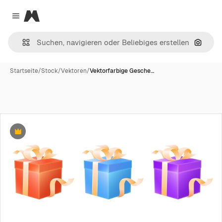
Magnific
Close menu
Nach B
Startseite
/
Stock
/
Vektoren
/
Vektorfarbige Gesche…
Premium