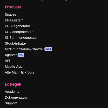
Produkte
Spaces
KI-Assistent
KI-Bildgenerator
KI-Videogenerator
KI-Stimmengenerator
Stock-Inhalte
MCP für Claude/ChatGPT
Neu
Agenten
Neu
API
Mobile App
Alle Magnific-Tools
Loslegen
Academy
Dokumentation
Support