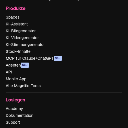
Produkte
Spaces
KI-Assistent
KI-Bildgenerator
KI-Videogenerator
KI-Stimmengenerator
Stock-Inhalte
MCP für Claude/ChatGPT
Neu
Agenten
Neu
API
Mobile App
Alle Magnific-Tools
Loslegen
Academy
Dokumentation
Support