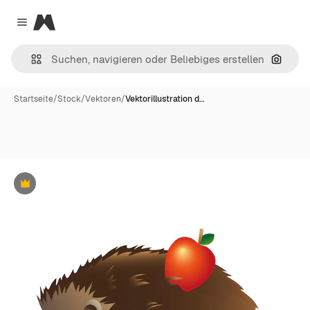
Magnific
Close menu
Nach B
Startseite
/
Stock
/
Vektoren
/
Vektorillustration d…
Premium