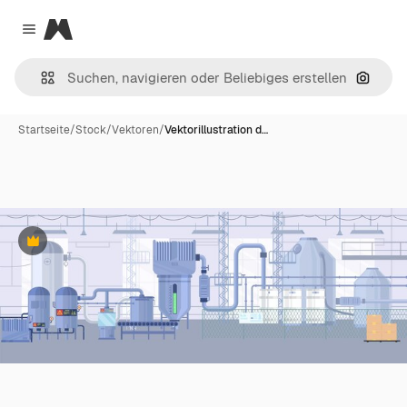
Magnific
Close menu
Nach B
Startseite
/
Stock
/
Vektoren
/
Vektorillustration d…
Premium