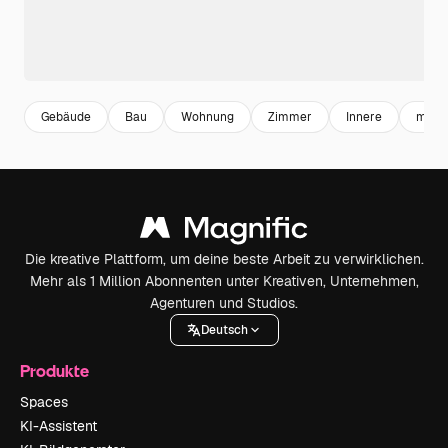
Gebäude
Bau
Wohnung
Zimmer
Innere
mode
Die kreative Plattform, um deine beste Arbeit zu verwirklichen.
Mehr als 1 Million Abonnenten unter Kreativen, Unternehmen,
Agenturen und Studios.
Deutsch
Produkte
Spaces
KI-Assistent