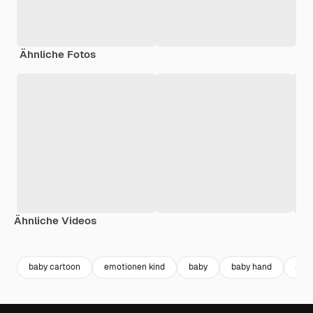
Ähnliche Fotos
Ähnliche Videos
Premium
Premium
Premium
Premium
baby cartoon
emotionen kind
baby
baby hand
spie