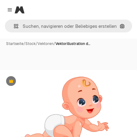
Magnific
Close menu
Nach B
Startseite
/
Stock
/
Vektoren
/
Vektorillustration d…
Premium