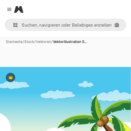
Magnific
Close menu
Nach B
Startseite
/
Stock
/
Vektoren
/
Vektorillustration S…
Premium