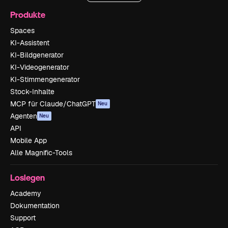
Produkte
Spaces
KI-Assistent
KI-Bildgenerator
KI-Videogenerator
KI-Stimmengenerator
Stock-Inhalte
MCP für Claude/ChatGPT
Neu
Agenten
Neu
API
Mobile App
Alle Magnific-Tools
Loslegen
Academy
Dokumentation
Support