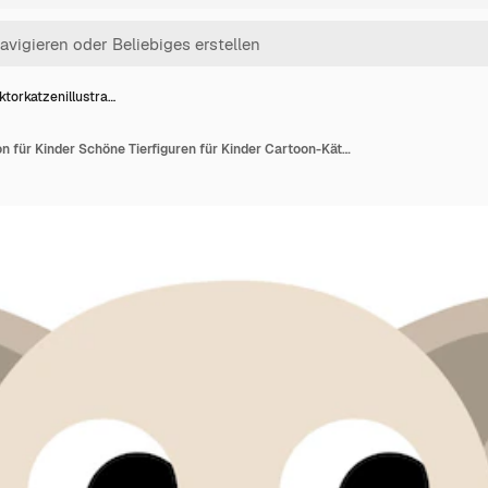
ktorkatzenillustra…
Vektorkatzenillustration für Kinder Schöne Tierfiguren für Kinder Cartoon-Kätzchen-Symbol auf weißem Hintergrund