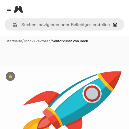
Magnific
Close menu
Nach B
Startseite
/
Stock
/
Vektoren
/
Vektorkunst von Rock…
Premium