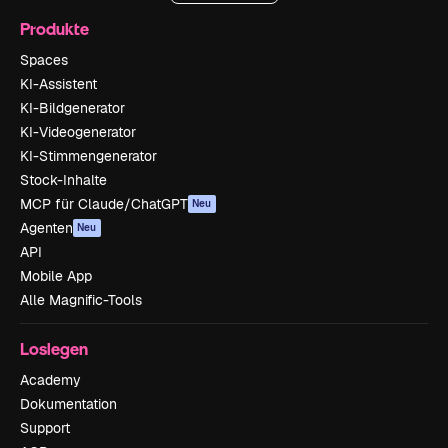
Produkte
Spaces
KI-Assistent
KI-Bildgenerator
KI-Videogenerator
KI-Stimmengenerator
Stock-Inhalte
MCP für Claude/ChatGPT
Neu
Agenten
Neu
API
Mobile App
Alle Magnific-Tools
Loslegen
Academy
Dokumentation
Support