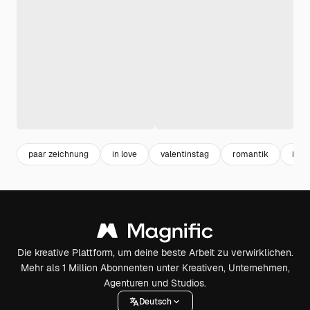
paar zeichnung
in love
valentinstag
romantik
illus
Die kreative Plattform, um deine beste Arbeit zu verwirklichen.
Mehr als 1 Million Abonnenten unter Kreativen, Unternehmen,
Agenturen und Studios.
Deutsch