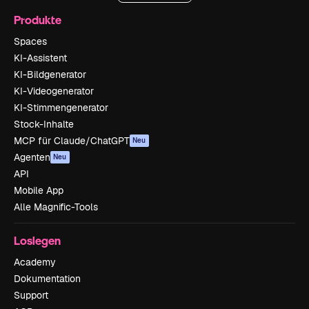
Produkte
Spaces
KI-Assistent
KI-Bildgenerator
KI-Videogenerator
KI-Stimmengenerator
Stock-Inhalte
MCP für Claude/ChatGPT
Neu
Agenten
Neu
API
Mobile App
Alle Magnific-Tools
Loslegen
Academy
Dokumentation
Support