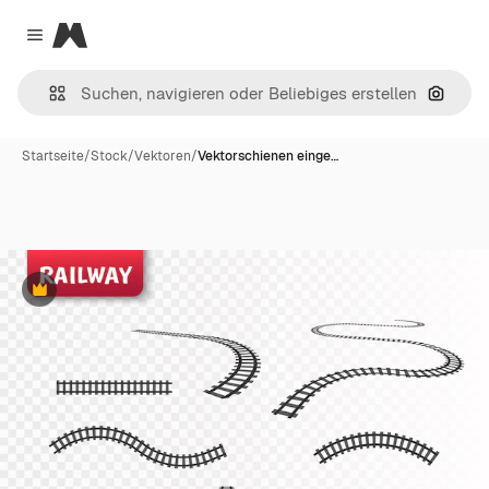
Magnific
Close menu
Nach B
Startseite
/
Stock
/
Vektoren
/
Vektorschienen einge…
Premium