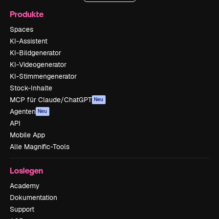
Produkte
Spaces
KI-Assistent
KI-Bildgenerator
KI-Videogenerator
KI-Stimmengenerator
Stock-Inhalte
MCP für Claude/ChatGPT
Neu
Agenten
Neu
API
Mobile App
Alle Magnific-Tools
Loslegen
Academy
Dokumentation
Support