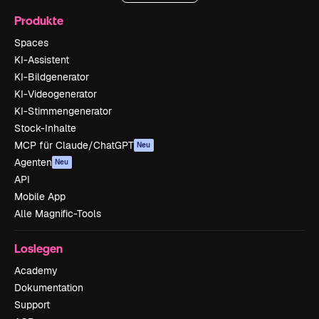
Produkte
Spaces
KI-Assistent
KI-Bildgenerator
KI-Videogenerator
KI-Stimmengenerator
Stock-Inhalte
MCP für Claude/ChatGPT
Neu
Agenten
Neu
API
Mobile App
Alle Magnific-Tools
Loslegen
Academy
Dokumentation
Support