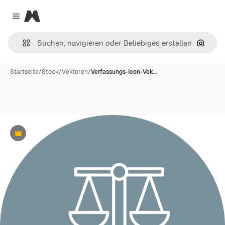
Magnific
Close menu
Nach B
Startseite
/
Stock
/
Vektoren
/
Verfassungs-Icon-Vek…
Premium