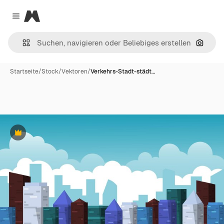
Magnific
Close menu
Nach B
Startseite
/
Stock
/
Vektoren
/
Verkehrs-Stadt-städt…
Premium