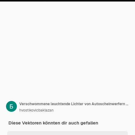
Verschwommene leuchtende Lichter von Autoscheinwerfern auf einer nassen, regnerischen Straße Vektorhintergrund der nächtlichen Stadt
hvostikovicbaklazan
Diese Vektoren könnten dir auch gefallen