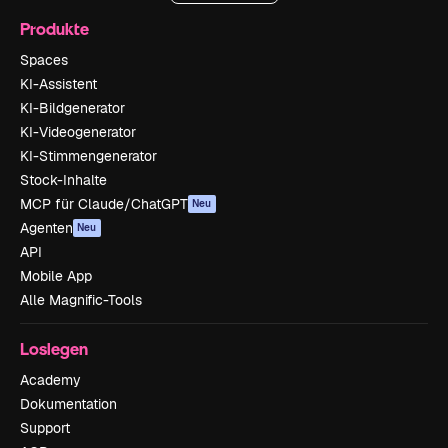
Produkte
Spaces
KI-Assistent
KI-Bildgenerator
KI-Videogenerator
KI-Stimmengenerator
Stock-Inhalte
MCP für Claude/ChatGPT
Neu
Agenten
Neu
API
Mobile App
Alle Magnific-Tools
Loslegen
Academy
Dokumentation
Support