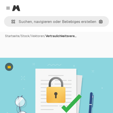
Magnific
Close menu
Nach B
Startseite
/
Stock
/
Vektoren
/
Vertraulichkeitsvere…
Premium