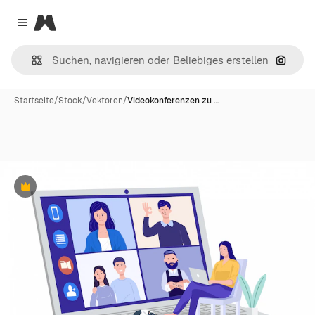
Magnific
Close menu
Nach B
Startseite
/
Stock
/
Vektoren
/
Videokonferenzen zu …
Premium