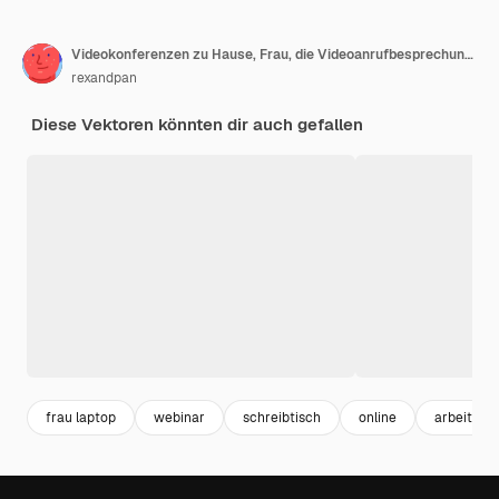
Videokonferenzen zu Hause, Frau, die Videoanrufbesprechung mit Kunden zu Hause hat. Vektor
rexandpan
Diese Vektoren könnten dir auch gefallen
frau laptop
webinar
schreibtisch
online
arbeitspla