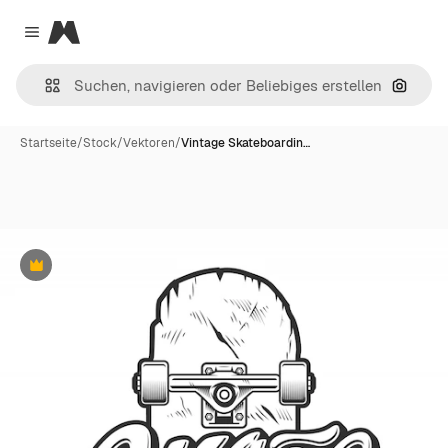
Magnific
Close menu
Nach B
Startseite
/
Stock
/
Vektoren
/
Vintage Skateboardin…
Premium