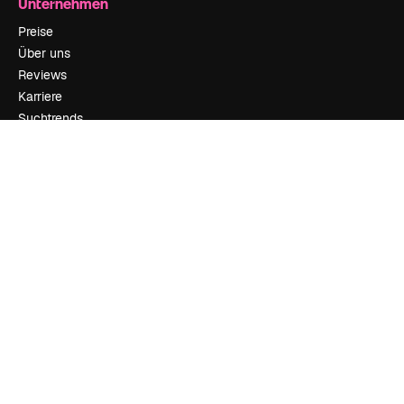
Unternehmen
Preise
Über uns
Reviews
Karriere
Suchtrends
Blog
Veranstaltungen
Slidesgo
Deine Inhalte verkaufen
Pressesaal
Suchst du nach magnific.ai
Kontakt aufnehmen
Kundensupport
Instagram
YouTube
LinkedIn