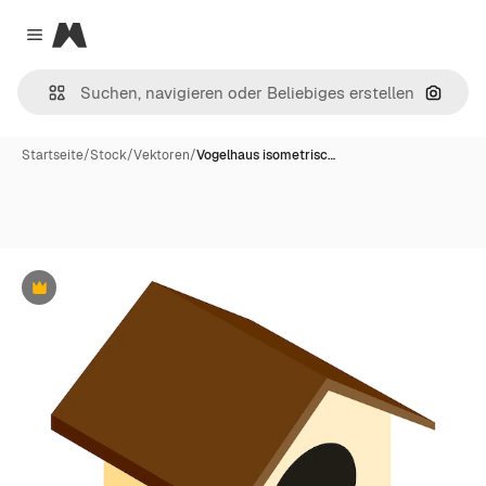
Magnific
Close menu
Nach B
Startseite
/
Stock
/
Vektoren
/
Vogelhaus isometrisc…
Premium