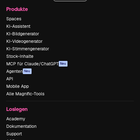
Produkte
Spaces
KI-Assistent
KI-Bildgenerator
KI-Videogenerator
KI-Stimmengenerator
Stock-Inhalte
MCP für Claude/ChatGPT
Neu
Agenten
Neu
API
Mobile App
Alle Magnific-Tools
Loslegen
Academy
Dokumentation
Support