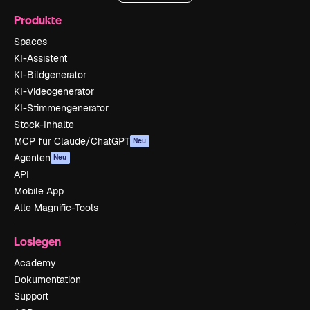
Produkte
Spaces
KI-Assistent
KI-Bildgenerator
KI-Videogenerator
KI-Stimmengenerator
Stock-Inhalte
MCP für Claude/ChatGPT
Neu
Agenten
Neu
API
Mobile App
Alle Magnific-Tools
Loslegen
Academy
Dokumentation
Support