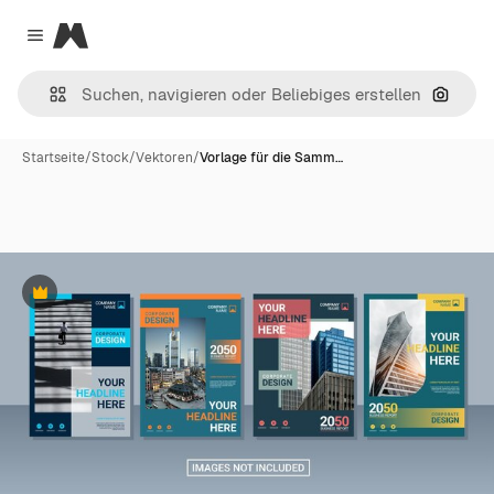
Magnific
Close menu
Nach B
Startseite
/
Stock
/
Vektoren
/
Vorlage für die Samm…
Premium