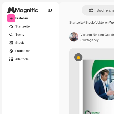
Erstellen
Startseite
/
Stock
/
Vektoren
/
Vo
Startseite
Suchen
Vorlage für eine Gesc
Swiftagency
Stock
Entdecken
Alle tools
Premium