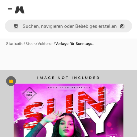
Magnific
Close menu
Nach B
Startseite
/
Stock
/
Vektoren
/
Vorlage für Sonntags…
Premium