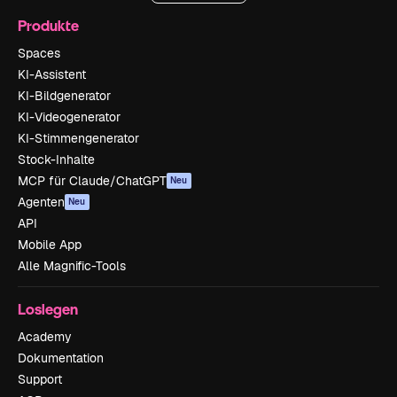
Produkte
Spaces
KI-Assistent
KI-Bildgenerator
KI-Videogenerator
KI-Stimmengenerator
Stock-Inhalte
MCP für Claude/ChatGPT
Neu
Agenten
Neu
API
Mobile App
Alle Magnific-Tools
Loslegen
Academy
Dokumentation
Support